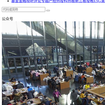
基金
金融
视听
评论
专题
产经
创投
科创板
新三板
投教
ESG
滚
公众号