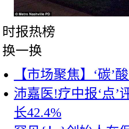
时报
热榜
换一换
【市场聚焦】‘碳’
沛嘉医!疗中报‘点
长42.4%