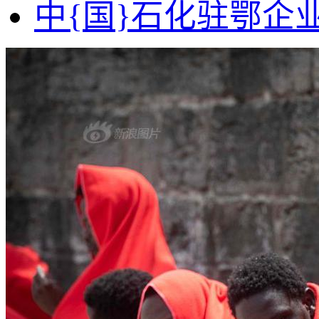
中{国}石化驻鄂企