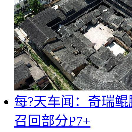
每?天车闻：奇瑞鲲
召回部分P7+