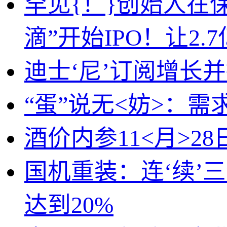
罕见{！}创始人在
滴”开始IPO！让2.
迪士‘尼’订阅增长
“蛋”说无<妨>：
酒价内参11<月>2
国机重装：连‘续’
达到20%