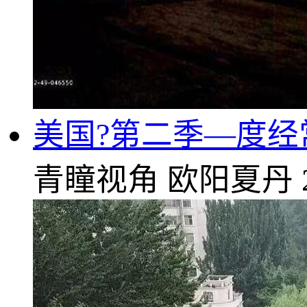
美国?第二季—度
青瞳视角
欧阳夏丹