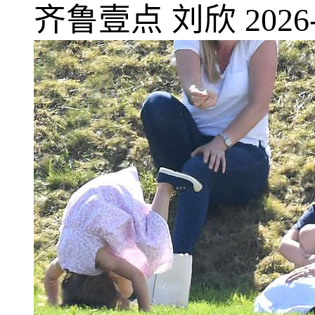
齐鲁壹点
刘欣
2026