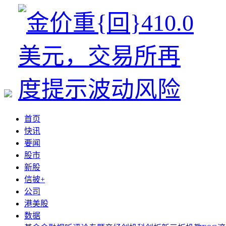
首页
快讯
要闻
股市
新股
信披+
公司
港美股
数据